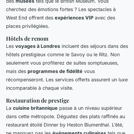
des
musées
tels que le British Museum. Vous
cherchez des émotions fortes ? Les spectacles à
West End offrent des
expériences VIP
avec des
places privilégiées.
Hôtels de renom
Les
voyages à Londres
incluent des séjours dans des
hôtels prestigieux comme le Savoy ou le Ritz. Non
seulement vous profiterez de suites somptueuses,
mais des
programmes de fidélité
vous
récompenseront. Les services offerts assurent un luxe
incomparable à chaque visite.
Restauration de prestige
La
cuisine britannique
passe à un niveau supérieur
dans cette métropole. Dégustez des plats raffinés au
restaurant étoilé Dinner by Heston Blumenthal. L’été,
ne manquez pas les
événements culinaires
tels que