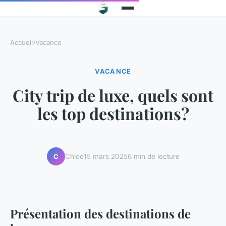
Accueil
›
Vacance
VACANCE
City trip de luxe, quels sont
les top destinations?
Chloé
15 mars 2025
6 min de lecture
C
Présentation des destinations de